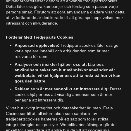
användarpreferenser genom att använda tredjepartscookies.
Detta låter oss göra kampanjer och förslag som passar varje
persons smak. Förutom att göra användarna gladare visar detta
att vi fortfarande är dedikerade till att göra spelupplevelsen mer
intressant och inkluderande.
Fördelar Med Tredjeparts Cookies
Anpassad upplevelse:
Tredjepartscookies låter oss ge
varje spelare innehåll och erbjudanden som är mer
relevanta för dem.
Analyser och insikter hjälper oss att lära oss
användbara saker om hur människor använder vår
webbplats, vilket hjälper oss att ta reda på hur vi kan
göra den bättre.
Reklam som är mer sannolikt att intressera dig:
Dessa
cookies hjälper oss att visa dig annonser som är mer
benägna att intressera dig.
Vi vet hur viktigt integritet och datasäkerhet är, men. Freja
Casino ser till att all information som samlas in av
tredjepartscookies hanteras på ett sätt som följer strikta
integritetsregler och policyer. Webbläsarinställningar gör det
enkelt för användare att ändra hur de vill att cookies ska