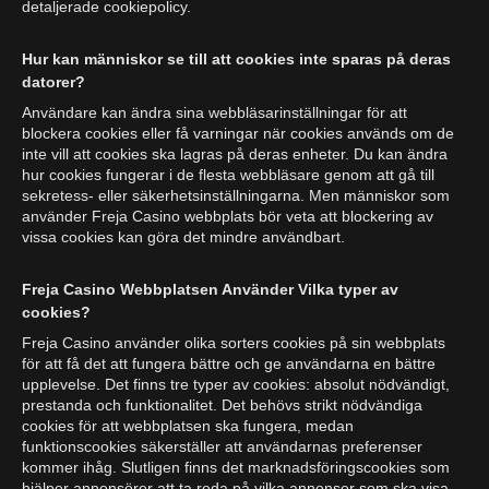
detaljerade cookiepolicy.
Hur kan människor se till att cookies inte sparas på deras
datorer?
Användare kan ändra sina webbläsarinställningar för att
blockera cookies eller få varningar när cookies används om de
inte vill att cookies ska lagras på deras enheter. Du kan ändra
hur cookies fungerar i de flesta webbläsare genom att gå till
sekretess- eller säkerhetsinställningarna. Men människor som
använder Freja Casino webbplats bör veta att blockering av
vissa cookies kan göra det mindre användbart.
Freja Casino Webbplatsen Använder Vilka typer av
cookies?
Freja Casino använder olika sorters cookies på sin webbplats
för att få det att fungera bättre och ge användarna en bättre
upplevelse. Det finns tre typer av cookies: absolut nödvändigt,
prestanda och funktionalitet. Det behövs strikt nödvändiga
cookies för att webbplatsen ska fungera, medan
funktionscookies säkerställer att användarnas preferenser
kommer ihåg. Slutligen finns det marknadsföringscookies som
hjälper annonsörer att ta reda på vilka annonser som ska visa