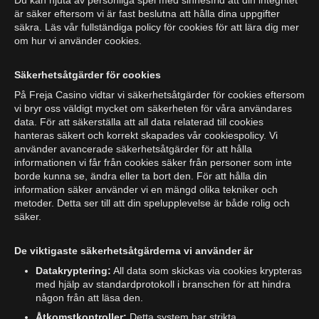
Du kan njuta av personliga spel med sinnesfrid att din integritet
är säker eftersom vi är fast beslutna att hålla dina uppgifter
säkra. Läs vår fullständiga policy för cookies för att lära dig mer
om hur vi använder cookies.
Säkerhetsåtgärder för cookies
På Freja Casino vidtar vi säkerhetsåtgärder för cookies eftersom
vi bryr oss väldigt mycket om säkerheten för våra användares
data. För att säkerställa att all data relaterad till cookies
hanteras säkert och korrekt skapades vår cookiespolicy. Vi
använder avancerade säkerhetsåtgärder för att hålla
informationen vi får från cookies säker från personer som inte
borde kunna se, ändra eller ta bort den. För att hålla din
information säker använder vi en mängd olika tekniker och
metoder. Detta ser till att din spelupplevelse är både rolig och
säker.
De viktigaste säkerhetsåtgärderna vi använder är
Datakryptering:
All data som skickas via cookies krypteras
med hjälp av standardprotokoll i branschen för att hindra
någon från att läsa den.
Åtkomstkontroller:
Detta system har strikta