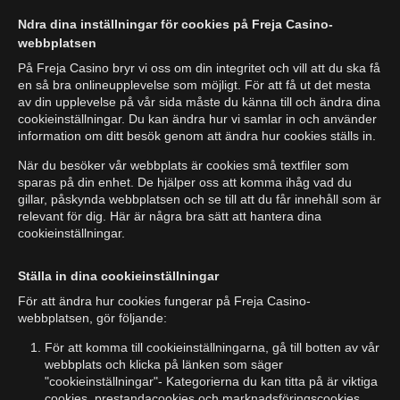
Ndra dina inställningar för cookies på Freja Casino-
webbplatsen
På Freja Casino bryr vi oss om din integritet och vill att du ska få
en så bra onlineupplevelse som möjligt. För att få ut det mesta
av din upplevelse på vår sida måste du känna till och ändra dina
cookieinställningar. Du kan ändra hur vi samlar in och använder
information om ditt besök genom att ändra hur cookies ställs in.
När du besöker vår webbplats är cookies små textfiler som
sparas på din enhet. De hjälper oss att komma ihåg vad du
gillar, påskynda webbplatsen och se till att du får innehåll som är
relevant för dig. Här är några bra sätt att hantera dina
cookieinställningar.
Ställa in dina cookieinställningar
För att ändra hur cookies fungerar på Freja Casino-
webbplatsen, gör följande:
För att komma till cookieinställningarna, gå till botten av vår
webbplats och klicka på länken som säger
"cookieinställningar"- Kategorierna du kan titta på är viktiga
cookies, prestandacookies och marknadsföringscookies,