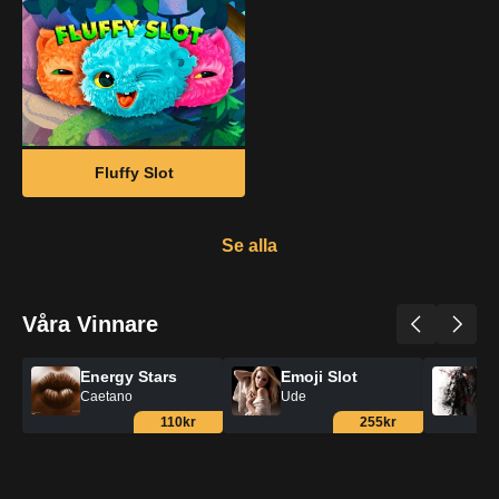
Fluffy Slot
Se alla
Våra Vinnare
Energy Stars
Emoji Slot
B
Caetano
Ude
Sh
110kr
255kr