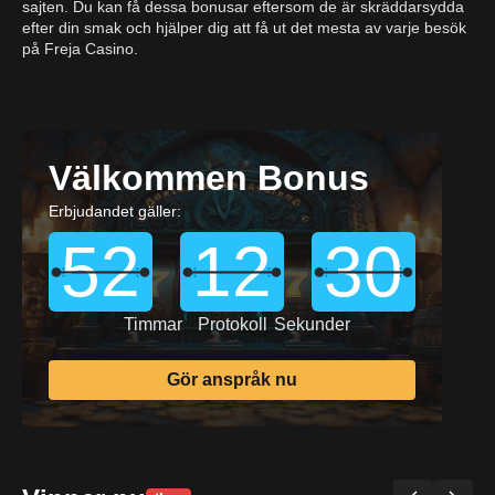
sajten. Du kan få dessa bonusar eftersom de är skräddarsydda
efter din smak och hjälper dig att få ut det mesta av varje besök
på Freja Casino.
Välkommen Bonus
Erbjudandet gäller:
52
12
28
Timmar
Protokoll
Sekunder
Gör anspråk nu