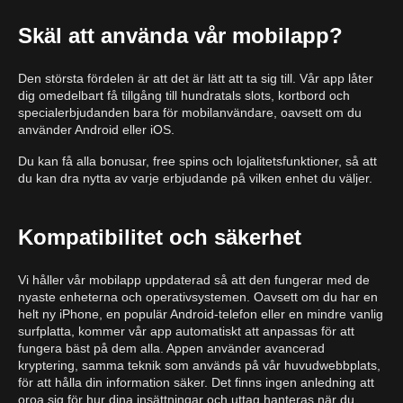
Skäl att använda vår mobilapp?
Den största fördelen är att det är lätt att ta sig till. Vår app låter
dig omedelbart få tillgång till hundratals slots, kortbord och
specialerbjudanden bara för mobilanvändare, oavsett om du
använder Android eller iOS.
Du kan få alla bonusar, free spins och lojalitetsfunktioner, så att
du kan dra nytta av varje erbjudande på vilken enhet du väljer.
Kompatibilitet och säkerhet
Vi håller vår mobilapp uppdaterad så att den fungerar med de
nyaste enheterna och operativsystemen. Oavsett om du har en
helt ny iPhone, en populär Android-telefon eller en mindre vanlig
surfplatta, kommer vår app automatiskt att anpassas för att
fungera bäst på dem alla. Appen använder avancerad
kryptering, samma teknik som används på vår huvudwebbplats,
för att hålla din information säker. Det finns ingen anledning att
oroa sig för hur dina insättningar och uttag hanteras när du