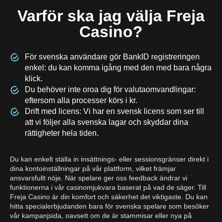
Varför ska jag välja Freja
Casino?
För svenska användare gör BankID registreringen
enkel: du kan komma igång med den med bara några
klick.
Du behöver inte oroa dig för valutaomvandlingar:
eftersom alla processer körs i kr.
Drift med licens: Vi har en svensk licens som ser till
att vi följer alla svenska lagar och skyddar dina
rättigheter hela tiden.
Du kan enkelt ställa in insättnings- eller sessionsgränser direkt i
dina kontoinställningar på vår plattform, vilket främjar
ansvarsfullt nöje. När spelare ger oss feedback ändrar vi
funktionerna i vår casinomjukvara baserat på vad de säger. Till
Freja Casino är din komfort och säkerhet det viktigaste. Du kan
hitta specialerbjudanden bara för svenska spelare som besöker
vår kampanjsida, oavsett om de är stammisar eller nya på