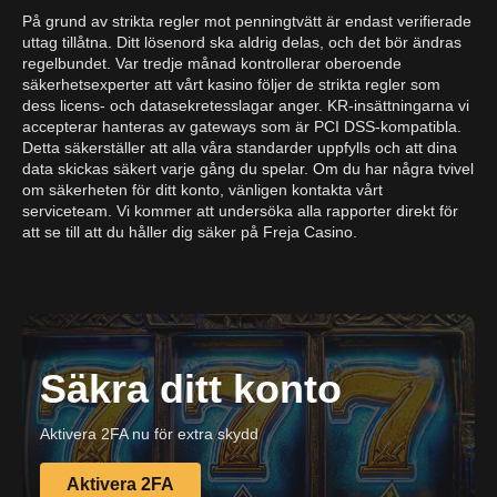
På grund av strikta regler mot penningtvätt är endast verifierade
uttag tillåtna. Ditt lösenord ska aldrig delas, och det bör ändras
regelbundet. Var tredje månad kontrollerar oberoende
säkerhetsexperter att vårt kasino följer de strikta regler som
dess licens- och datasekretesslagar anger. KR-insättningarna vi
accepterar hanteras av gateways som är PCI DSS-kompatibla.
Detta säkerställer att alla våra standarder uppfylls och att dina
data skickas säkert varje gång du spelar. Om du har några tvivel
om säkerheten för ditt konto, vänligen kontakta vårt
serviceteam. Vi kommer att undersöka alla rapporter direkt för
att se till att du håller dig säker på Freja Casino.
Säkra ditt konto
Aktivera 2FA nu för extra skydd
Aktivera 2FA