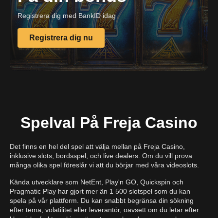
Registrera dig med BankID idag
Registrera dig nu
Spelval På Freja Casino
Det finns en hel del spel att välja mellan på Freja Casino,
inklusive slots, bordsspel, och live dealers. Om du vill prova
många olika spel föreslår vi att du börjar med våra videoslots.
Kända utvecklare som NetEnt, Play'n GO, Quickspin och
Pragmatic Play har gjort mer än 1 500 slotspel som du kan
spela på vår plattform. Du kan snabbt begränsa din sökning
efter tema, volatilitet eller leverantör, oavsett om du letar efter