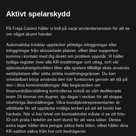
Aktivt spelarskydd
På Freja Casino håller vi koll på varje användarsession för att se
om något skumt händer.
Automatiska trösklar upptäcker plötsliga inloggningar eller
inloggningar från skissartade platser, vilket låter supporten
komma i kontakt med dig direkt om problem uppstår. Vi håller
tydliga register över alla KR-insättningar och uttag, och vår
självuteslutningsfunktion låter alla spelare tillfälligt sluta använda
webbplatsen eller sätta strikta insättningsgränser. Du kan
omedelbart börja använda den här funktionen genom att slå på
den i dina kontoinställningar. Alla begäranden om
lösenordsåterställning kontrolleras också av vårt dedikerade
team 24 timmar om dygnet, sju dagar i veckan för att stoppa
obehöriga återställningar. Våra kundtjänstrepresentanter är
utbildade för att upptäcka möjliga tecken på att ett konto har
hackats. När vi har tvivel om kontoaktivitet måste vi se ett foto-
ID och prata i telefon en kort stund för att vara säker. Dessa
extra lager håller dina pengar säkra hela tiden, vilket håller dina
KR-saldon säkra från hot och bedrägerier.