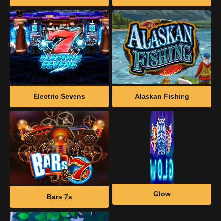
Electric Sevens
Alaskan Fishing
Phoenix Fire Power Reels
Bars 7s