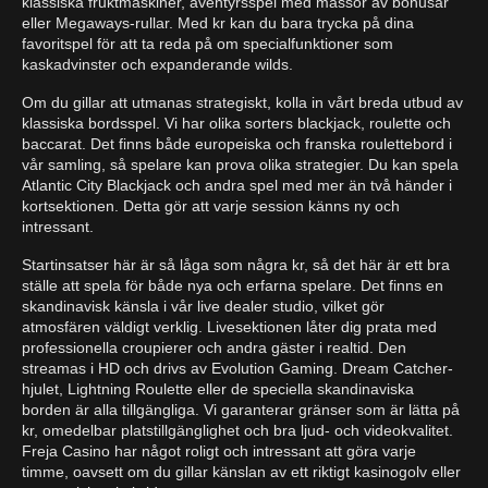
klassiska fruktmaskiner, äventyrsspel med massor av bonusar
eller Megaways-rullar. Med kr kan du bara trycka på dina
favoritspel för att ta reda på om specialfunktioner som
kaskadvinster och expanderande wilds.
Om du gillar att utmanas strategiskt, kolla in vårt breda utbud av
klassiska bordsspel. Vi har olika sorters blackjack, roulette och
baccarat. Det finns både europeiska och franska roulettebord i
vår samling, så spelare kan prova olika strategier. Du kan spela
Atlantic City Blackjack och andra spel med mer än två händer i
kortsektionen. Detta gör att varje session känns ny och
intressant.
Startinsatser här är så låga som några kr, så det här är ett bra
ställe att spela för både nya och erfarna spelare. Det finns en
skandinavisk känsla i vår live dealer studio, vilket gör
atmosfären väldigt verklig. Livesektionen låter dig prata med
professionella croupierer och andra gäster i realtid. Den
streamas i HD och drivs av Evolution Gaming. Dream Catcher-
hjulet, Lightning Roulette eller de speciella skandinaviska
borden är alla tillgängliga. Vi garanterar gränser som är lätta på
kr, omedelbar platstillgänglighet och bra ljud- och videokvalitet.
Freja Casino har något roligt och intressant att göra varje
timme, oavsett om du gillar känslan av ett riktigt kasinogolv eller