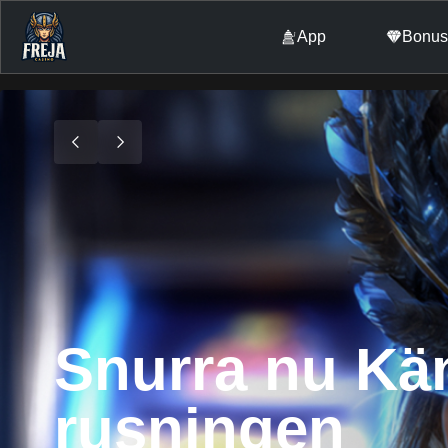
App
Bonu
Snurra nu Kä
rusningen