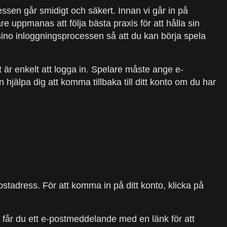
cessen går smidigt och säkert. Innan vi går in på
are uppmanas att följa bästa praxis för att hålla sin
sino inloggningsprocessen så att du kan börja spela
et är enkelt att logga in. Spelare måste ange e-
 hjälpa dig att komma tillbaka till ditt konto om du har
ostadress. För att komma in på ditt konto, klicka på
så får du ett e-postmeddelande med en länk för att