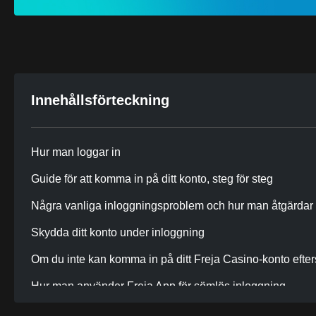
Innehållsförteckning
Hur man loggar in
Guide för att komma in på ditt konto, steg för steg
Några vanliga inloggningsproblem och hur man åtgärda
Skydda ditt konto under inloggning
Om du inte kan komma in på ditt Freja Casino-konto efterso
Hur man använder Freja App för sömlös inloggning
Hur tvåfaktorsautentisering fungerar