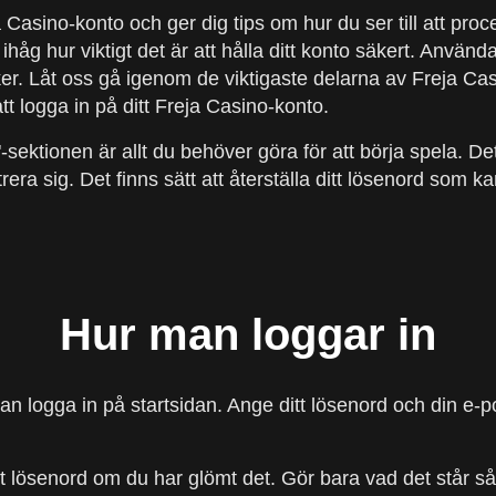
ja Casino-konto och ger dig tips om hur du ser till att pro
 ihåg hur viktigt det är att hålla ditt konto säkert. Använd
er. Låt oss gå igenom de viktigaste delarna av Freja Ca
att logga in på ditt Freja Casino-konto.
g"-sektionen är allt du behöver göra för att börja spela. D
ra sig. Det finns sätt att återställa ditt lösenord som kan
Hur man loggar in
kan logga in på startsidan. Ange ditt lösenord och din e-p
ditt lösenord om du har glömt det. Gör bara vad det står 