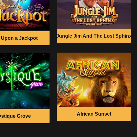
Jungle Jim And The Lost Sphinx
 Upon a Jackpot
African Sunset
stique Grove