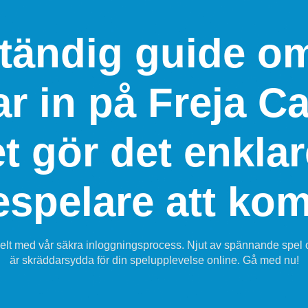
ständig guide o
r in på Freja C
et gör det enklar
espelare att ko
enkelt med vår säkra inloggningsprocess. Njut av spännande spe
är skräddarsydda för din spelupplevelse online. Gå med nu!