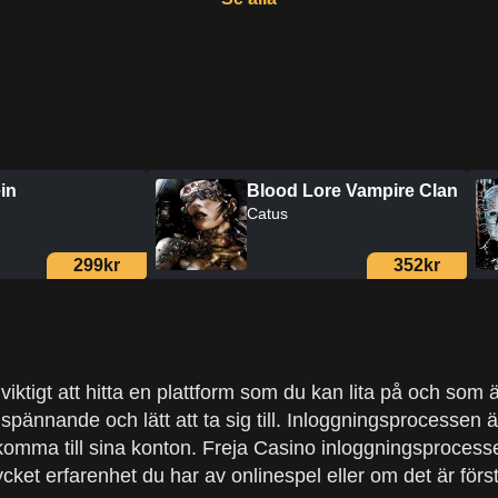
uang
Gold Vein
ter
Estep
348kr
299kr
iktigt att hitta en plattform som du kan lita på och som är
 spännande och lätt att ta sig till. Inloggningsprocesse
 komma till sina konton. Freja Casino inloggningsprocesse
cket erfarenhet du har av onlinespel eller om det är för