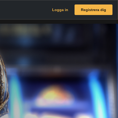
Logga in
Registrera dig