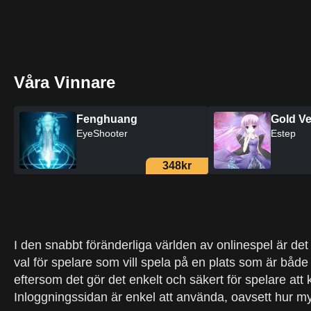
Våra Vinnare
White Orchid
Fengh
Bunner
EyeShoo
212kr
I den snabbt föränderliga världen av onlinespel är det v
val för spelare som vill spela på en plats som är både
eftersom det gör det enkelt och säkert för spelare att
Inloggningssidan är enkel att använda, oavsett hur my